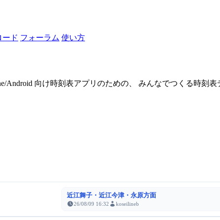
ロード
フォーラム
使い方
one/Android 向け時刻表アプリのための、 みんなでつくる時
近江舞子・近江今津・永原方面
26/08/09 16:32
koseilineb