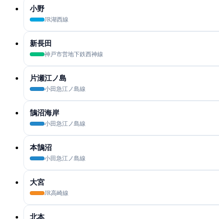
小野
JR湖西線
新長田
神戸市営地下鉄西神線
片瀬江ノ島
小田急江ノ島線
鵠沼海岸
小田急江ノ島線
本鵠沼
小田急江ノ島線
大宮
JR高崎線
北本