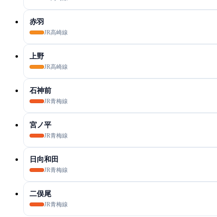
赤羽
JR高崎線
上野
JR高崎線
石神前
JR青梅線
宮ノ平
JR青梅線
日向和田
JR青梅線
二俣尾
JR青梅線