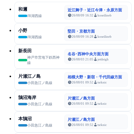
和邇
近江舞子・近江今津・永原方面
26/08/09 16:32
koseilineb
JR湖西線
小野
堅田・京都方面
26/08/09 16:28
koseilineb
JR湖西線
新長田
名谷･西神中央方面方面
神戸市営地下鉄西神
26/08/03 21:05
jettleigh
線
片瀬江ノ島
相模大野・新宿・千代田線方面
26/08/01 09:52
tsrknic
小田急江ノ島線
鵠沼海岸
片瀬江ノ島方面
26/08/01 09:52
tsrknic
小田急江ノ島線
本鵠沼
片瀬江ノ島方面
26/08/01 09:52
tsrknic
小田急江ノ島線