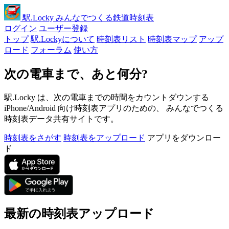
駅
.Locky
みんなでつくる鉄道時刻表
ログイン
ユーザー登録
トップ
駅.Lockyについて
時刻表リスト
時刻表マップ
アップ
ロード
フォーラム
使い方
次の電車まで、あと何分?
駅.Locky は、次の電車までの時間をカウントダウンする
iPhone/Android 向け時刻表アプリのための、 みんなでつくる
時刻表データ共有サイトです。
時刻表をさがす
時刻表をアップロード
アプリをダウンロー
ド
最新の時刻表アップロード