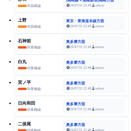
(高崎線＋湘南新宿)高崎方面
26/07/31 22:49
tsrknic
JR高崎線
上野
東京・東海道本線方面
26/07/31 22:49
tsrknic
JR高崎線
石神前
奥多摩方面
26/07/31 22:48
tsrknic
JR青梅線
白丸
奥多摩方面
26/07/31 22:48
tsrknic
JR青梅線
宮ノ平
奥多摩方面
26/07/31 22:48
tsrknic
JR青梅線
日向和田
奥多摩方面
26/07/31 22:48
tsrknic
JR青梅線
二俣尾
奥多摩方面
26/07/31 22:48
tsrknic
JR青梅線