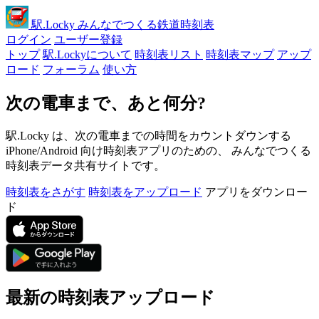
駅
.Locky
みんなでつくる鉄道時刻表
ログイン
ユーザー登録
トップ
駅.Lockyについて
時刻表リスト
時刻表マップ
アップ
ロード
フォーラム
使い方
次の電車まで、あと何分?
駅.Locky は、次の電車までの時間をカウントダウンする
iPhone/Android 向け時刻表アプリのための、 みんなでつくる
時刻表データ共有サイトです。
時刻表をさがす
時刻表をアップロード
アプリをダウンロー
ド
最新の時刻表アップロード