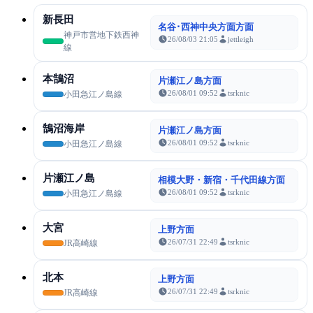
新長田
名谷･西神中央方面方面
神戸市営地下鉄西神
26/08/03 21:05
jettleigh
線
本鵠沼
片瀬江ノ島方面
26/08/01 09:52
tsrknic
小田急江ノ島線
鵠沼海岸
片瀬江ノ島方面
26/08/01 09:52
tsrknic
小田急江ノ島線
片瀬江ノ島
相模大野・新宿・千代田線方面
26/08/01 09:52
tsrknic
小田急江ノ島線
大宮
上野方面
26/07/31 22:49
tsrknic
JR高崎線
北本
上野方面
26/07/31 22:49
tsrknic
JR高崎線