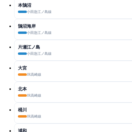
本鵠沼
小田急江ノ島線
鵠沼海岸
小田急江ノ島線
片瀬江ノ島
小田急江ノ島線
大宮
JR高崎線
北本
JR高崎線
桶川
JR高崎線
浦和