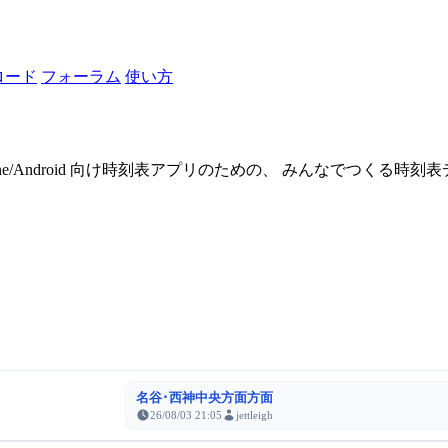
ロード
フォーラム
使い方
one/Android 向け時刻表アプリのための、 みんなでつくる時
名谷･西神中央方面方面
26/08/03 21:05
jettleigh