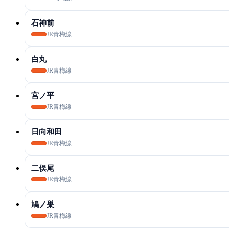
石神前
JR青梅線
白丸
JR青梅線
宮ノ平
JR青梅線
日向和田
JR青梅線
二俣尾
JR青梅線
鳩ノ巣
JR青梅線