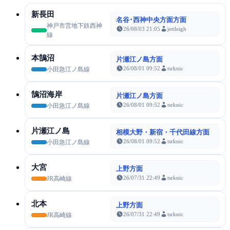
新長田
名谷･西神中央方面方面
神戸市営地下鉄西神
26/08/03 21:05
jettleigh
線
本鵠沼
片瀬江ノ島方面
26/08/01 09:52
tsrknic
小田急江ノ島線
鵠沼海岸
片瀬江ノ島方面
26/08/01 09:52
tsrknic
小田急江ノ島線
片瀬江ノ島
相模大野・新宿・千代田線方面
26/08/01 09:52
tsrknic
小田急江ノ島線
大宮
上野方面
26/07/31 22:49
tsrknic
JR高崎線
北本
上野方面
26/07/31 22:49
tsrknic
JR高崎線