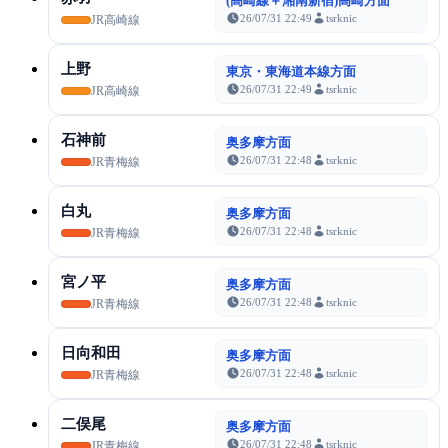
(高崎線＋湘南新宿)高崎方面
26/07/31 22:49
tsrknic
JR高崎線
上野
東京・東海道本線方面
26/07/31 22:49
tsrknic
JR高崎線
石神前
奥多摩方面
26/07/31 22:48
tsrknic
JR青梅線
白丸
奥多摩方面
26/07/31 22:48
tsrknic
JR青梅線
宮ノ平
奥多摩方面
26/07/31 22:48
tsrknic
JR青梅線
日向和田
奥多摩方面
26/07/31 22:48
tsrknic
JR青梅線
二俣尾
奥多摩方面
26/07/31 22:48
tsrknic
JR青梅線