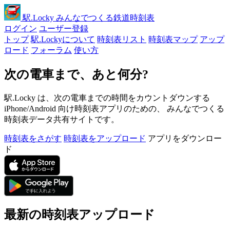
駅
.Locky
みんなでつくる鉄道時刻表
ログイン
ユーザー登録
トップ
駅.Lockyについて
時刻表リスト
時刻表マップ
アップ
ロード
フォーラム
使い方
次の電車まで、あと何分?
駅.Locky は、次の電車までの時間をカウントダウンする
iPhone/Android 向け時刻表アプリのための、 みんなでつくる
時刻表データ共有サイトです。
時刻表をさがす
時刻表をアップロード
アプリをダウンロー
ド
最新の時刻表アップロード