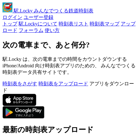
駅
.Locky
みんなでつくる鉄道時刻表
ログイン
ユーザー登録
トップ
駅.Lockyについて
時刻表リスト
時刻表マップ
アップ
ロード
フォーラム
使い方
次の電車まで、あと何分?
駅.Locky は、次の電車までの時間をカウントダウンする
iPhone/Android 向け時刻表アプリのための、 みんなでつくる
時刻表データ共有サイトです。
時刻表をさがす
時刻表をアップロード
アプリをダウンロー
ド
最新の時刻表アップロード