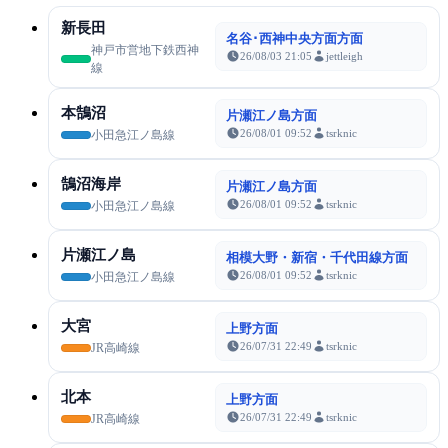
新長田
名谷･西神中央方面方面
神戸市営地下鉄西神
26/08/03 21:05
jettleigh
線
本鵠沼
片瀬江ノ島方面
26/08/01 09:52
tsrknic
小田急江ノ島線
鵠沼海岸
片瀬江ノ島方面
26/08/01 09:52
tsrknic
小田急江ノ島線
片瀬江ノ島
相模大野・新宿・千代田線方面
26/08/01 09:52
tsrknic
小田急江ノ島線
大宮
上野方面
26/07/31 22:49
tsrknic
JR高崎線
北本
上野方面
26/07/31 22:49
tsrknic
JR高崎線