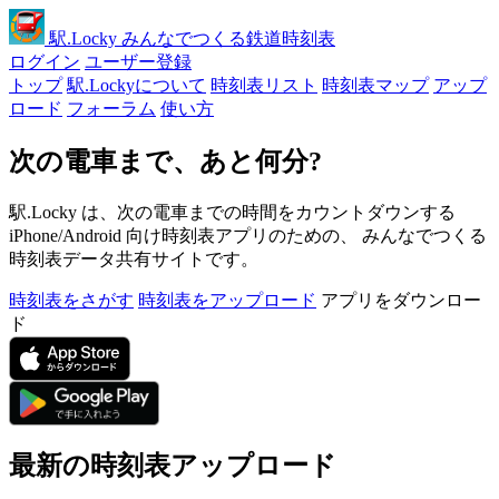
駅
.Locky
みんなでつくる鉄道時刻表
ログイン
ユーザー登録
トップ
駅.Lockyについて
時刻表リスト
時刻表マップ
アップ
ロード
フォーラム
使い方
次の電車まで、あと何分?
駅.Locky は、次の電車までの時間をカウントダウンする
iPhone/Android 向け時刻表アプリのための、 みんなでつくる
時刻表データ共有サイトです。
時刻表をさがす
時刻表をアップロード
アプリをダウンロー
ド
最新の時刻表アップロード