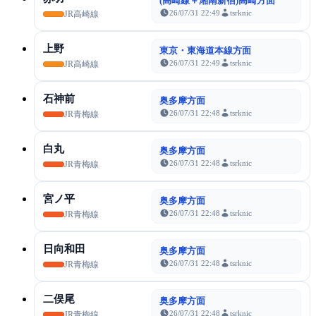
(高崎線＋湘南新宿)高崎方面
26/07/31 22:49
tsrknic
JR高崎線
上野
東京・東海道本線方面
26/07/31 22:49
tsrknic
JR高崎線
石神前
奥多摩方面
26/07/31 22:48
tsrknic
JR青梅線
白丸
奥多摩方面
26/07/31 22:48
tsrknic
JR青梅線
宮ノ平
奥多摩方面
26/07/31 22:48
tsrknic
JR青梅線
日向和田
奥多摩方面
26/07/31 22:48
tsrknic
JR青梅線
二俣尾
奥多摩方面
26/07/31 22:48
tsrknic
JR青梅線