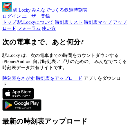
駅
.Locky
みんなでつくる鉄道時刻表
ログイン
ユーザー登録
トップ
駅.Lockyについて
時刻表リスト
時刻表マップ
アップ
ロード
フォーラム
使い方
次の電車まで、あと何分?
駅.Locky は、次の電車までの時間をカウントダウンする
iPhone/Android 向け時刻表アプリのための、 みんなでつくる
時刻表データ共有サイトです。
時刻表をさがす
時刻表をアップロード
アプリをダウンロー
ド
最新の時刻表アップロード