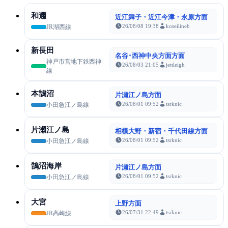
和邇
近江舞子・近江今津・永原方面
26/08/08 19:38
koseilineb
JR湖西線
新長田
名谷･西神中央方面方面
神戸市営地下鉄西神
26/08/03 21:05
jettleigh
線
本鵠沼
片瀬江ノ島方面
26/08/01 09:52
tsrknic
小田急江ノ島線
片瀬江ノ島
相模大野・新宿・千代田線方面
26/08/01 09:52
tsrknic
小田急江ノ島線
鵠沼海岸
片瀬江ノ島方面
26/08/01 09:52
tsrknic
小田急江ノ島線
大宮
上野方面
26/07/31 22:49
tsrknic
JR高崎線