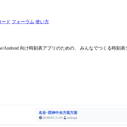
ロード
フォーラム
使い方
one/Android 向け時刻表アプリのための、 みんなでつくる時
名谷･西神中央方面方面
26/08/03 21:05
jettleigh