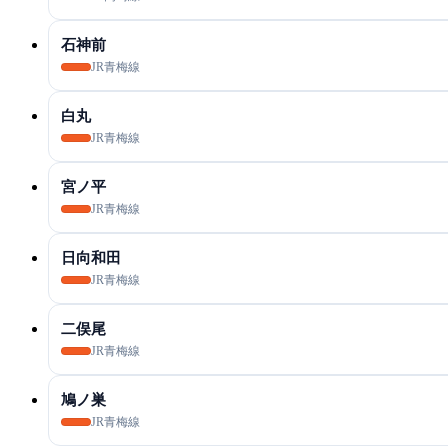
石神前
JR青梅線
白丸
JR青梅線
宮ノ平
JR青梅線
日向和田
JR青梅線
二俣尾
JR青梅線
鳩ノ巣
JR青梅線