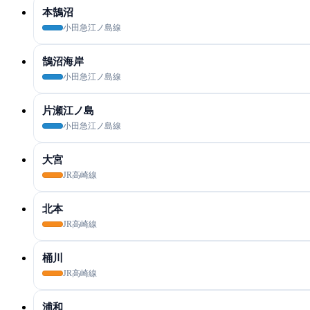
本鵠沼
小田急江ノ島線
鵠沼海岸
小田急江ノ島線
片瀬江ノ島
小田急江ノ島線
大宮
JR高崎線
北本
JR高崎線
桶川
JR高崎線
浦和