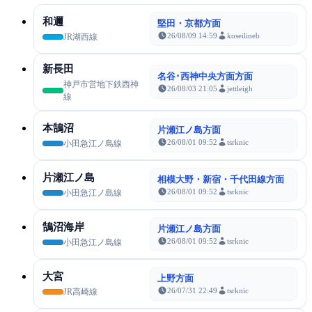
和邇
堅田・京都方面
26/08/09 14:59
koseilineb
JR湖西線
新長田
名谷･西神中央方面方面
神戸市営地下鉄西神
26/08/03 21:05
jettleigh
線
本鵠沼
片瀬江ノ島方面
26/08/01 09:52
tsrknic
小田急江ノ島線
片瀬江ノ島
相模大野・新宿・千代田線方面
26/08/01 09:52
tsrknic
小田急江ノ島線
鵠沼海岸
片瀬江ノ島方面
26/08/01 09:52
tsrknic
小田急江ノ島線
大宮
上野方面
26/07/31 22:49
tsrknic
JR高崎線