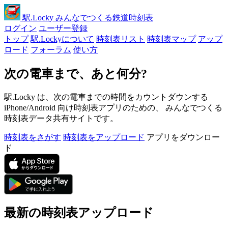
駅
.Locky
みんなでつくる鉄道時刻表
ログイン
ユーザー登録
トップ
駅.Lockyについて
時刻表リスト
時刻表マップ
アップ
ロード
フォーラム
使い方
次の電車まで、あと何分?
駅.Locky は、次の電車までの時間をカウントダウンする
iPhone/Android 向け時刻表アプリのための、 みんなでつくる
時刻表データ共有サイトです。
時刻表をさがす
時刻表をアップロード
アプリをダウンロー
ド
最新の時刻表アップロード