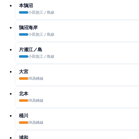
本鵠沼
小田急江ノ島線
鵠沼海岸
小田急江ノ島線
片瀬江ノ島
小田急江ノ島線
大宮
JR高崎線
北本
JR高崎線
桶川
JR高崎線
浦和