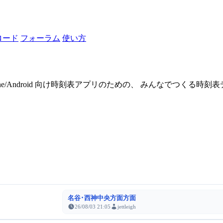
ロード
フォーラム
使い方
one/Android 向け時刻表アプリのための、 みんなでつくる時
名谷･西神中央方面方面
26/08/03 21:05
jettleigh