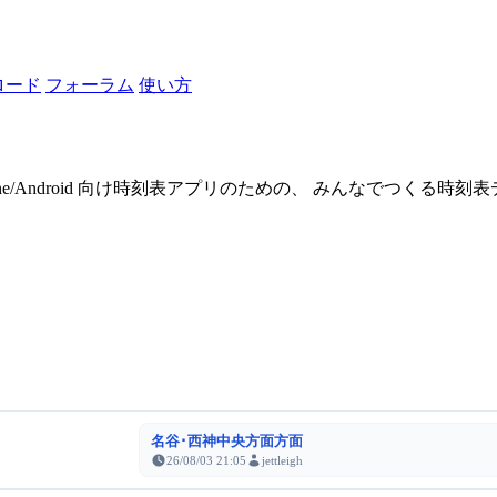
ロード
フォーラム
使い方
one/Android 向け時刻表アプリのための、 みんなでつくる時
名谷･西神中央方面方面
26/08/03 21:05
jettleigh