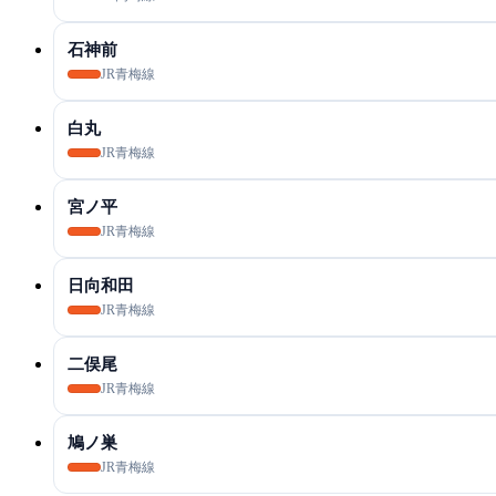
石神前
JR青梅線
白丸
JR青梅線
宮ノ平
JR青梅線
日向和田
JR青梅線
二俣尾
JR青梅線
鳩ノ巣
JR青梅線