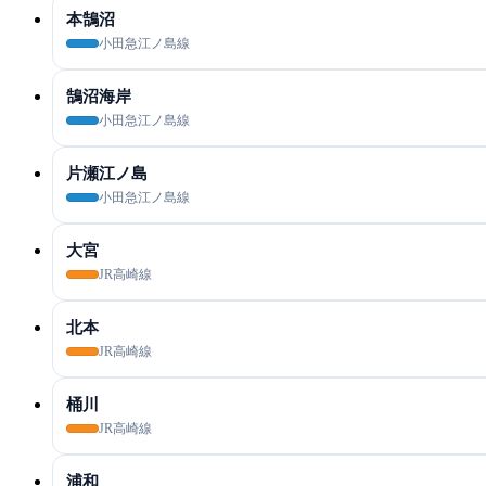
本鵠沼
小田急江ノ島線
鵠沼海岸
小田急江ノ島線
片瀬江ノ島
小田急江ノ島線
大宮
JR高崎線
北本
JR高崎線
桶川
JR高崎線
浦和