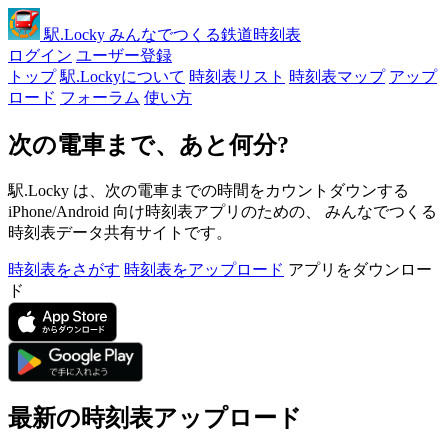
駅
.Locky
みんなでつくる鉄道時刻表
ログイン
ユーザー登録
トップ
駅.Lockyについて
時刻表リスト
時刻表マップ
アップ
ロード
フォーラム
使い方
次の電車まで、あと何分?
駅.Locky は、次の電車までの時間をカウントダウンする
iPhone/Android 向け時刻表アプリのための、 みんなでつくる
時刻表データ共有サイトです。
時刻表をさがす
時刻表をアップロード
アプリをダウンロー
ド
最新の時刻表アップロード