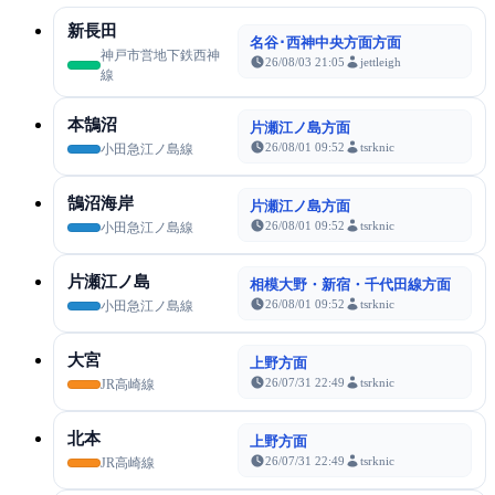
新長田
名谷･西神中央方面方面
神戸市営地下鉄西神
26/08/03 21:05
jettleigh
線
本鵠沼
片瀬江ノ島方面
26/08/01 09:52
tsrknic
小田急江ノ島線
鵠沼海岸
片瀬江ノ島方面
26/08/01 09:52
tsrknic
小田急江ノ島線
片瀬江ノ島
相模大野・新宿・千代田線方面
26/08/01 09:52
tsrknic
小田急江ノ島線
大宮
上野方面
26/07/31 22:49
tsrknic
JR高崎線
北本
上野方面
26/07/31 22:49
tsrknic
JR高崎線