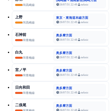
(高崎線＋湘南新宿)高崎方面
26/07/31 22:49
tsrknic
JR高崎線
上野
東京・東海道本線方面
26/07/31 22:49
tsrknic
JR高崎線
石神前
奥多摩方面
26/07/31 22:48
tsrknic
JR青梅線
白丸
奥多摩方面
26/07/31 22:48
tsrknic
JR青梅線
宮ノ平
奥多摩方面
26/07/31 22:48
tsrknic
JR青梅線
日向和田
奥多摩方面
26/07/31 22:48
tsrknic
JR青梅線
二俣尾
奥多摩方面
26/07/31 22:48
tsrknic
JR青梅線