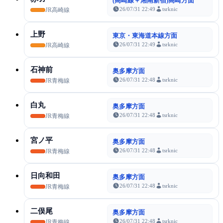
(高崎線＋湘南新宿)高崎方面
26/07/31 22:49
tsrknic
JR高崎線
上野
東京・東海道本線方面
26/07/31 22:49
tsrknic
JR高崎線
石神前
奥多摩方面
26/07/31 22:48
tsrknic
JR青梅線
白丸
奥多摩方面
26/07/31 22:48
tsrknic
JR青梅線
宮ノ平
奥多摩方面
26/07/31 22:48
tsrknic
JR青梅線
日向和田
奥多摩方面
26/07/31 22:48
tsrknic
JR青梅線
二俣尾
奥多摩方面
26/07/31 22:48
tsrknic
JR青梅線