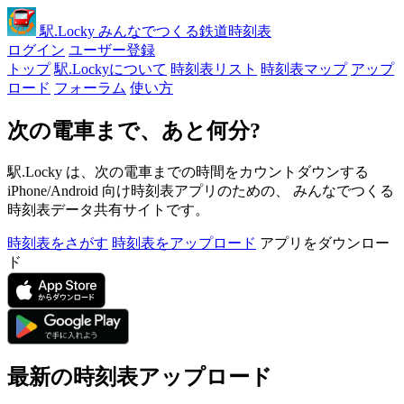
駅
.Locky
みんなでつくる鉄道時刻表
ログイン
ユーザー登録
トップ
駅.Lockyについて
時刻表リスト
時刻表マップ
アップ
ロード
フォーラム
使い方
次の電車まで、あと何分?
駅.Locky は、次の電車までの時間をカウントダウンする
iPhone/Android 向け時刻表アプリのための、 みんなでつくる
時刻表データ共有サイトです。
時刻表をさがす
時刻表をアップロード
アプリをダウンロー
ド
最新の時刻表アップロード