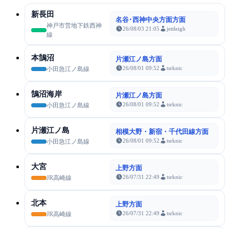
新長田
名谷･西神中央方面方面
神戸市営地下鉄西神
26/08/03 21:05
jettleigh
線
本鵠沼
片瀬江ノ島方面
26/08/01 09:52
tsrknic
小田急江ノ島線
鵠沼海岸
片瀬江ノ島方面
26/08/01 09:52
tsrknic
小田急江ノ島線
片瀬江ノ島
相模大野・新宿・千代田線方面
26/08/01 09:52
tsrknic
小田急江ノ島線
大宮
上野方面
26/07/31 22:49
tsrknic
JR高崎線
北本
上野方面
26/07/31 22:49
tsrknic
JR高崎線