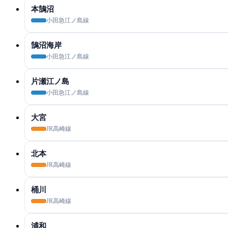
本鵠沼
小田急江ノ島線
鵠沼海岸
小田急江ノ島線
片瀬江ノ島
小田急江ノ島線
大宮
JR高崎線
北本
JR高崎線
桶川
JR高崎線
浦和