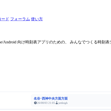
ロード
フォーラム
使い方
one/Android 向け時刻表アプリのための、 みんなでつくる時
名谷･西神中央方面方面
26/08/03 21:05
jettleigh