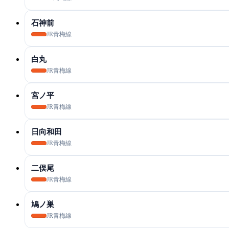
石神前
JR青梅線
白丸
JR青梅線
宮ノ平
JR青梅線
日向和田
JR青梅線
二俣尾
JR青梅線
鳩ノ巣
JR青梅線