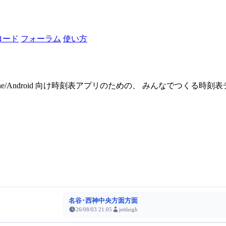
ロード
フォーラム
使い方
one/Android 向け時刻表アプリのための、 みんなでつくる時
名谷･西神中央方面方面
26/08/03 21:05
jettleigh