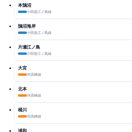
本鵠沼
小田急江ノ島線
鵠沼海岸
小田急江ノ島線
片瀬江ノ島
小田急江ノ島線
大宮
JR高崎線
北本
JR高崎線
桶川
JR高崎線
浦和