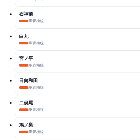
石神前
JR青梅線
白丸
JR青梅線
宮ノ平
JR青梅線
日向和田
JR青梅線
二俣尾
JR青梅線
鳩ノ巣
JR青梅線