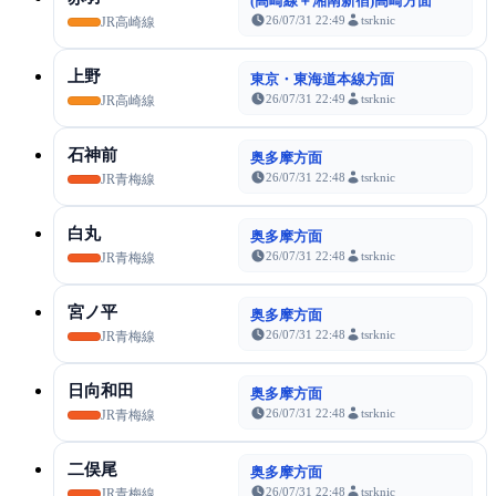
(高崎線＋湘南新宿)高崎方面
26/07/31 22:49
tsrknic
JR高崎線
上野
東京・東海道本線方面
26/07/31 22:49
tsrknic
JR高崎線
石神前
奥多摩方面
26/07/31 22:48
tsrknic
JR青梅線
白丸
奥多摩方面
26/07/31 22:48
tsrknic
JR青梅線
宮ノ平
奥多摩方面
26/07/31 22:48
tsrknic
JR青梅線
日向和田
奥多摩方面
26/07/31 22:48
tsrknic
JR青梅線
二俣尾
奥多摩方面
26/07/31 22:48
tsrknic
JR青梅線