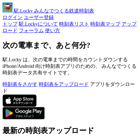
駅
.Locky
みんなでつくる鉄道時刻表
ログイン
ユーザー登録
トップ
駅.Lockyについて
時刻表リスト
時刻表マップ
アップ
ロード
フォーラム
使い方
次の電車まで、あと何分?
駅.Locky は、次の電車までの時間をカウントダウンする
iPhone/Android 向け時刻表アプリのための、 みんなでつくる
時刻表データ共有サイトです。
時刻表をさがす
時刻表をアップロード
アプリをダウンロー
ド
最新の時刻表アップロード