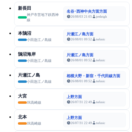
新長田
名谷･西神中央方面方面
神戸市営地下鉄西神
26/08/03 21:05
jettleigh
線
本鵠沼
片瀬江ノ島方面
26/08/01 09:52
tsrknic
小田急江ノ島線
鵠沼海岸
片瀬江ノ島方面
26/08/01 09:52
tsrknic
小田急江ノ島線
片瀬江ノ島
相模大野・新宿・千代田線方面
26/08/01 09:52
tsrknic
小田急江ノ島線
大宮
上野方面
26/07/31 22:49
tsrknic
JR高崎線
北本
上野方面
26/07/31 22:49
tsrknic
JR高崎線