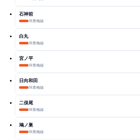
石神前
JR青梅線
白丸
JR青梅線
宮ノ平
JR青梅線
日向和田
JR青梅線
二俣尾
JR青梅線
鳩ノ巣
JR青梅線