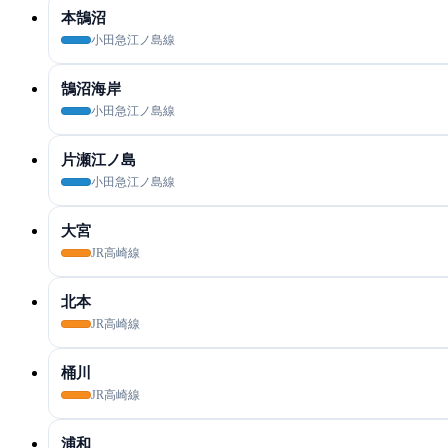
本鵠沼
小田急江ノ島線
鵠沼海岸
小田急江ノ島線
片瀬江ノ島
小田急江ノ島線
大宮
JR高崎線
北本
JR高崎線
桶川
JR高崎線
浦和