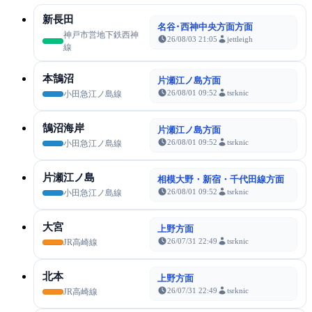
新長田
名谷･西神中央方面方面
神戸市営地下鉄西神
26/08/03 21:05
jettleigh
線
本鵠沼
片瀬江ノ島方面
26/08/01 09:52
tsrknic
小田急江ノ島線
鵠沼海岸
片瀬江ノ島方面
26/08/01 09:52
tsrknic
小田急江ノ島線
片瀬江ノ島
相模大野・新宿・千代田線方面
26/08/01 09:52
tsrknic
小田急江ノ島線
大宮
上野方面
26/07/31 22:49
tsrknic
JR高崎線
北本
上野方面
26/07/31 22:49
tsrknic
JR高崎線