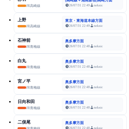
(高崎線＋湘南新宿)高崎方面
26/07/31 22:49
tsrknic
JR高崎線
上野
東京・東海道本線方面
26/07/31 22:49
tsrknic
JR高崎線
石神前
奥多摩方面
26/07/31 22:48
tsrknic
JR青梅線
白丸
奥多摩方面
26/07/31 22:48
tsrknic
JR青梅線
宮ノ平
奥多摩方面
26/07/31 22:48
tsrknic
JR青梅線
日向和田
奥多摩方面
26/07/31 22:48
tsrknic
JR青梅線
二俣尾
奥多摩方面
26/07/31 22:48
tsrknic
JR青梅線