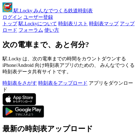
駅
.Locky
みんなでつくる鉄道時刻表
ログイン
ユーザー登録
トップ
駅.Lockyについて
時刻表リスト
時刻表マップ
アップ
ロード
フォーラム
使い方
次の電車まで、あと何分?
駅.Locky は、次の電車までの時間をカウントダウンする
iPhone/Android 向け時刻表アプリのための、 みんなでつくる
時刻表データ共有サイトです。
時刻表をさがす
時刻表をアップロード
アプリをダウンロー
ド
最新の時刻表アップロード