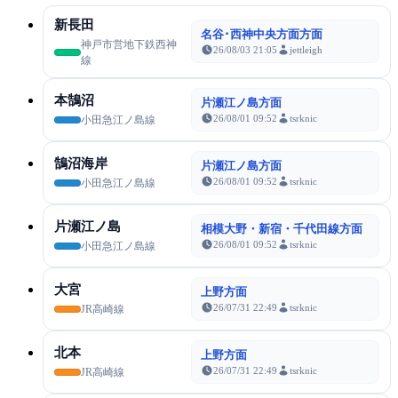
新長田
名谷･西神中央方面方面
神戸市営地下鉄西神
26/08/03 21:05
jettleigh
線
本鵠沼
片瀬江ノ島方面
26/08/01 09:52
tsrknic
小田急江ノ島線
鵠沼海岸
片瀬江ノ島方面
26/08/01 09:52
tsrknic
小田急江ノ島線
片瀬江ノ島
相模大野・新宿・千代田線方面
26/08/01 09:52
tsrknic
小田急江ノ島線
大宮
上野方面
26/07/31 22:49
tsrknic
JR高崎線
北本
上野方面
26/07/31 22:49
tsrknic
JR高崎線