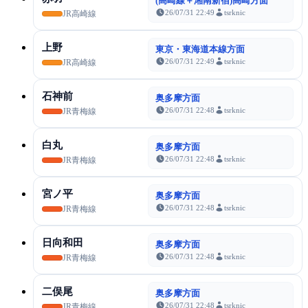
(高崎線＋湘南新宿)高崎方面
26/07/31 22:49
tsrknic
JR高崎線
上野
東京・東海道本線方面
26/07/31 22:49
tsrknic
JR高崎線
石神前
奥多摩方面
26/07/31 22:48
tsrknic
JR青梅線
白丸
奥多摩方面
26/07/31 22:48
tsrknic
JR青梅線
宮ノ平
奥多摩方面
26/07/31 22:48
tsrknic
JR青梅線
日向和田
奥多摩方面
26/07/31 22:48
tsrknic
JR青梅線
二俣尾
奥多摩方面
26/07/31 22:48
tsrknic
JR青梅線