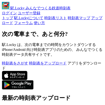
駅
.Locky
みんなでつくる鉄道時刻表
ログイン
ユーザー登録
トップ
駅.Lockyについて
時刻表リスト
時刻表マップ
アップ
ロード
フォーラム
使い方
次の電車まで、あと何分?
駅.Locky は、次の電車までの時間をカウントダウンする
iPhone/Android 向け時刻表アプリのための、 みんなでつくる
時刻表データ共有サイトです。
時刻表をさがす
時刻表をアップロード
アプリをダウンロー
ド
最新の時刻表アップロード