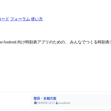
ロード
フォーラム
使い方
one/Android 向け時刻表アプリのための、 みんなでつくる時
堅田・京都方面
26/08/08 16:27
koseilineb