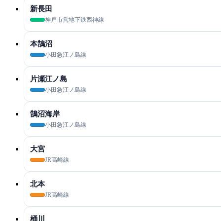
新長田
神戸市営地下鉄西神線
本鵠沼
小田急江ノ島線
片瀬江ノ島
小田急江ノ島線
鵠沼海岸
小田急江ノ島線
大宮
JR高崎線
北本
JR高崎線
桶川