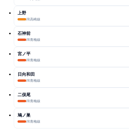
上野
JR高崎線
石神前
JR青梅線
宮ノ平
JR青梅線
日向和田
JR青梅線
二俣尾
JR青梅線
鳩ノ巣
JR青梅線