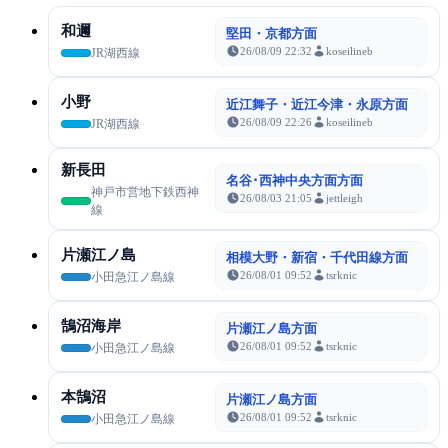
和邇
堅田・京都方面
26/08/09 22:32
koseilineb
JR湖西線
小野
近江舞子・近江今津・永原方面
26/08/09 22:26
koseilineb
JR湖西線
新長田
名谷･西神中央方面方面
神戸市営地下鉄西神
26/08/03 21:05
jettleigh
線
片瀬江ノ島
相模大野・新宿・千代田線方面
26/08/01 09:52
tsrknic
小田急江ノ島線
鵠沼海岸
片瀬江ノ島方面
26/08/01 09:52
tsrknic
小田急江ノ島線
本鵠沼
片瀬江ノ島方面
26/08/01 09:52
tsrknic
小田急江ノ島線