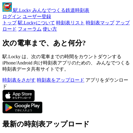
駅
.Locky
みんなでつくる鉄道時刻表
ログイン
ユーザー登録
トップ
駅.Lockyについて
時刻表リスト
時刻表マップ
アップ
ロード
フォーラム
使い方
次の電車まで、あと何分?
駅.Locky は、次の電車までの時間をカウントダウンする
iPhone/Android 向け時刻表アプリのための、 みんなでつくる
時刻表データ共有サイトです。
時刻表をさがす
時刻表をアップロード
アプリをダウンロー
ド
最新の時刻表アップロード