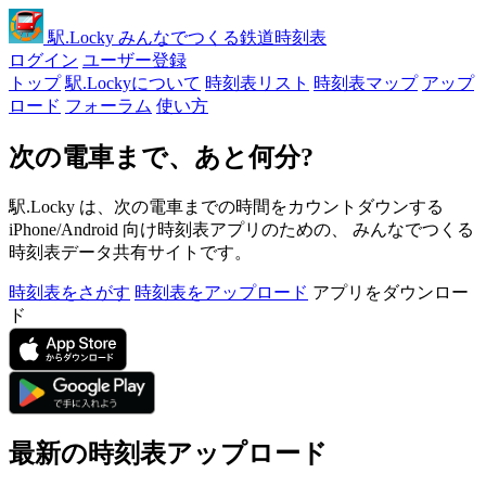
駅
.Locky
みんなでつくる鉄道時刻表
ログイン
ユーザー登録
トップ
駅.Lockyについて
時刻表リスト
時刻表マップ
アップ
ロード
フォーラム
使い方
次の電車まで、あと何分?
駅.Locky は、次の電車までの時間をカウントダウンする
iPhone/Android 向け時刻表アプリのための、 みんなでつくる
時刻表データ共有サイトです。
時刻表をさがす
時刻表をアップロード
アプリをダウンロー
ド
最新の時刻表アップロード