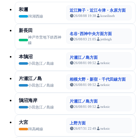
和邇
近江舞子・近江今津・永原方面
26/08/08 19:38
koseilineb
JR湖西線
新長田
名谷･西神中央方面方面
神戸市営地下鉄西神
26/08/03 21:05
jettleigh
線
本鵠沼
片瀬江ノ島方面
26/08/01 09:52
tsrknic
小田急江ノ島線
片瀬江ノ島
相模大野・新宿・千代田線方面
26/08/01 09:52
tsrknic
小田急江ノ島線
鵠沼海岸
片瀬江ノ島方面
26/08/01 09:52
tsrknic
小田急江ノ島線
大宮
上野方面
26/07/31 22:49
tsrknic
JR高崎線