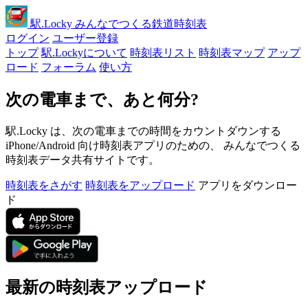
駅
.Locky
みんなでつくる鉄道時刻表
ログイン
ユーザー登録
トップ
駅.Lockyについて
時刻表リスト
時刻表マップ
アップ
ロード
フォーラム
使い方
次の電車まで、あと何分?
駅.Locky は、次の電車までの時間をカウントダウンする
iPhone/Android 向け時刻表アプリのための、 みんなでつくる
時刻表データ共有サイトです。
時刻表をさがす
時刻表をアップロード
アプリをダウンロー
ド
最新の時刻表アップロード