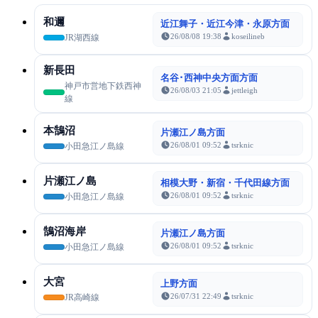
和邇
近江舞子・近江今津・永原方面
26/08/08 19:38
koseilineb
JR湖西線
新長田
名谷･西神中央方面方面
神戸市営地下鉄西神
26/08/03 21:05
jettleigh
線
本鵠沼
片瀬江ノ島方面
26/08/01 09:52
tsrknic
小田急江ノ島線
片瀬江ノ島
相模大野・新宿・千代田線方面
26/08/01 09:52
tsrknic
小田急江ノ島線
鵠沼海岸
片瀬江ノ島方面
26/08/01 09:52
tsrknic
小田急江ノ島線
大宮
上野方面
26/07/31 22:49
tsrknic
JR高崎線