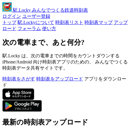
駅
.Locky
みんなでつくる鉄道時刻表
ログイン
ユーザー登録
トップ
駅.Lockyについて
時刻表リスト
時刻表マップ
アップ
ロード
フォーラム
使い方
次の電車まで、あと何分?
駅.Locky は、次の電車までの時間をカウントダウンする
iPhone/Android 向け時刻表アプリのための、 みんなでつくる
時刻表データ共有サイトです。
時刻表をさがす
時刻表をアップロード
アプリをダウンロー
ド
最新の時刻表アップロード