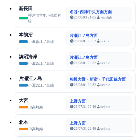
新長田
名谷･西神中央方面方面
神戸市営地下鉄西神
26/08/03 21:05
jettleigh
線
本鵠沼
片瀬江ノ島方面
26/08/01 09:52
tsrknic
小田急江ノ島線
鵠沼海岸
片瀬江ノ島方面
26/08/01 09:52
tsrknic
小田急江ノ島線
片瀬江ノ島
相模大野・新宿・千代田線方面
26/08/01 09:52
tsrknic
小田急江ノ島線
大宮
上野方面
26/07/31 22:49
tsrknic
JR高崎線
北本
上野方面
26/07/31 22:49
tsrknic
JR高崎線