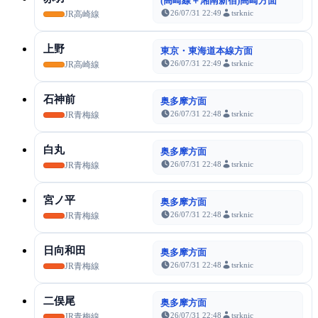
(高崎線＋湘南新宿)高崎方面
26/07/31 22:49
tsrknic
JR高崎線
上野
東京・東海道本線方面
26/07/31 22:49
tsrknic
JR高崎線
石神前
奥多摩方面
26/07/31 22:48
tsrknic
JR青梅線
白丸
奥多摩方面
26/07/31 22:48
tsrknic
JR青梅線
宮ノ平
奥多摩方面
26/07/31 22:48
tsrknic
JR青梅線
日向和田
奥多摩方面
26/07/31 22:48
tsrknic
JR青梅線
二俣尾
奥多摩方面
26/07/31 22:48
tsrknic
JR青梅線