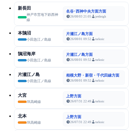
新長田
名谷･西神中央方面方面
神戸市営地下鉄西神
26/08/03 21:05
jettleigh
線
本鵠沼
片瀬江ノ島方面
26/08/01 09:52
tsrknic
小田急江ノ島線
鵠沼海岸
片瀬江ノ島方面
26/08/01 09:52
tsrknic
小田急江ノ島線
片瀬江ノ島
相模大野・新宿・千代田線方面
26/08/01 09:52
tsrknic
小田急江ノ島線
大宮
上野方面
26/07/31 22:49
tsrknic
JR高崎線
北本
上野方面
26/07/31 22:49
tsrknic
JR高崎線