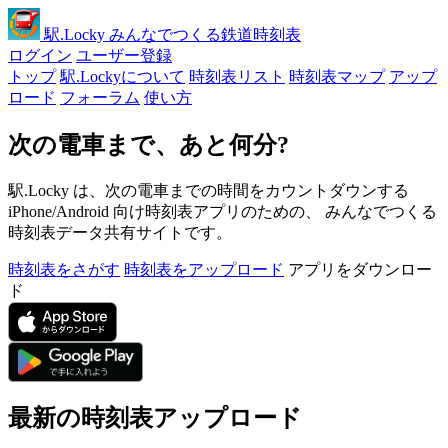
駅
.Locky
みんなでつくる鉄道時刻表
ログイン
ユーザー登録
トップ
駅.Lockyについて
時刻表リスト
時刻表マップ
アップ
ロード
フォーラム
使い方
次の電車まで、あと何分?
駅.Locky は、次の電車までの時間をカウントダウンする
iPhone/Android 向け時刻表アプリのための、 みんなでつくる
時刻表データ共有サイトです。
時刻表をさがす
時刻表をアップロード
アプリをダウンロー
ド
最新の時刻表アップロード