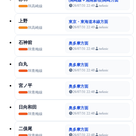
(高崎線＋湘南新宿)高崎方面
26/07/31 22:49
tsrknic
JR高崎線
上野
東京・東海道本線方面
26/07/31 22:49
tsrknic
JR高崎線
石神前
奥多摩方面
26/07/31 22:48
tsrknic
JR青梅線
白丸
奥多摩方面
26/07/31 22:48
tsrknic
JR青梅線
宮ノ平
奥多摩方面
26/07/31 22:48
tsrknic
JR青梅線
日向和田
奥多摩方面
26/07/31 22:48
tsrknic
JR青梅線
二俣尾
奥多摩方面
26/07/31 22:48
tsrknic
JR青梅線