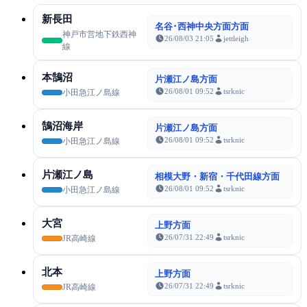
新長田
名谷･西神中央方面方面
神戸市営地下鉄西神
26/08/03 21:05
jettleigh
線
本鵠沼
片瀬江ノ島方面
26/08/01 09:52
tsrknic
小田急江ノ島線
鵠沼海岸
片瀬江ノ島方面
26/08/01 09:52
tsrknic
小田急江ノ島線
片瀬江ノ島
相模大野・新宿・千代田線方面
26/08/01 09:52
tsrknic
小田急江ノ島線
大宮
上野方面
26/07/31 22:49
tsrknic
JR高崎線
北本
上野方面
26/07/31 22:49
tsrknic
JR高崎線