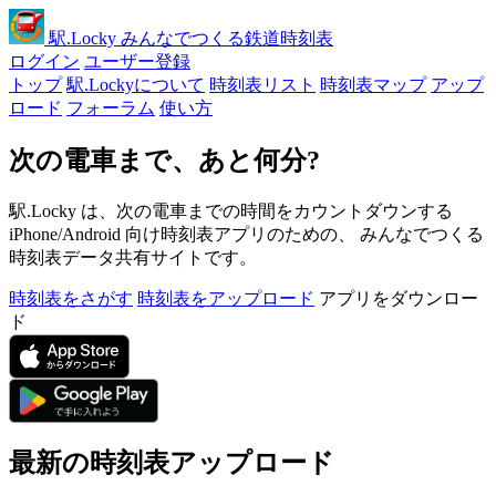
駅
.Locky
みんなでつくる鉄道時刻表
ログイン
ユーザー登録
トップ
駅.Lockyについて
時刻表リスト
時刻表マップ
アップ
ロード
フォーラム
使い方
次の電車まで、あと何分?
駅.Locky は、次の電車までの時間をカウントダウンする
iPhone/Android 向け時刻表アプリのための、 みんなでつくる
時刻表データ共有サイトです。
時刻表をさがす
時刻表をアップロード
アプリをダウンロー
ド
最新の時刻表アップロード