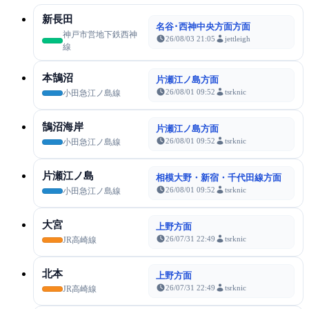
新長田
名谷･西神中央方面方面
神戸市営地下鉄西神
26/08/03 21:05
jettleigh
線
本鵠沼
片瀬江ノ島方面
26/08/01 09:52
tsrknic
小田急江ノ島線
鵠沼海岸
片瀬江ノ島方面
26/08/01 09:52
tsrknic
小田急江ノ島線
片瀬江ノ島
相模大野・新宿・千代田線方面
26/08/01 09:52
tsrknic
小田急江ノ島線
大宮
上野方面
26/07/31 22:49
tsrknic
JR高崎線
北本
上野方面
26/07/31 22:49
tsrknic
JR高崎線