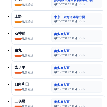
(高崎線＋湘南新宿)高崎方面
26/07/31 22:49
tsrknic
JR高崎線
上野
東京・東海道本線方面
26/07/31 22:49
tsrknic
JR高崎線
石神前
奥多摩方面
26/07/31 22:48
tsrknic
JR青梅線
白丸
奥多摩方面
26/07/31 22:48
tsrknic
JR青梅線
宮ノ平
奥多摩方面
26/07/31 22:48
tsrknic
JR青梅線
日向和田
奥多摩方面
26/07/31 22:48
tsrknic
JR青梅線
二俣尾
奥多摩方面
26/07/31 22:48
tsrknic
JR青梅線