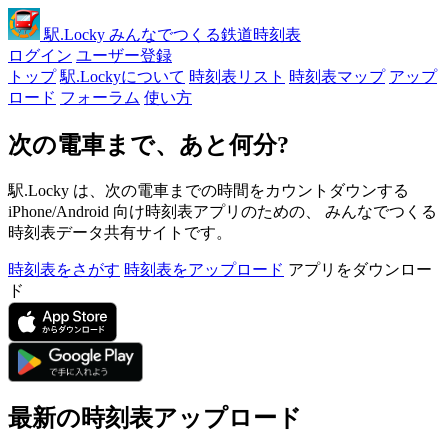
駅
.Locky
みんなでつくる鉄道時刻表
ログイン
ユーザー登録
トップ
駅.Lockyについて
時刻表リスト
時刻表マップ
アップ
ロード
フォーラム
使い方
次の電車まで、あと何分?
駅.Locky は、次の電車までの時間をカウントダウンする
iPhone/Android 向け時刻表アプリのための、 みんなでつくる
時刻表データ共有サイトです。
時刻表をさがす
時刻表をアップロード
アプリをダウンロー
ド
最新の時刻表アップロード