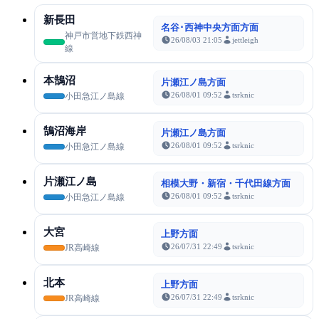
新長田
名谷･西神中央方面方面
神戸市営地下鉄西神
26/08/03 21:05
jettleigh
線
本鵠沼
片瀬江ノ島方面
26/08/01 09:52
tsrknic
小田急江ノ島線
鵠沼海岸
片瀬江ノ島方面
26/08/01 09:52
tsrknic
小田急江ノ島線
片瀬江ノ島
相模大野・新宿・千代田線方面
26/08/01 09:52
tsrknic
小田急江ノ島線
大宮
上野方面
26/07/31 22:49
tsrknic
JR高崎線
北本
上野方面
26/07/31 22:49
tsrknic
JR高崎線