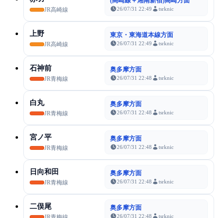
(高崎線＋湘南新宿)高崎方面
26/07/31 22:49
tsrknic
JR高崎線
上野
東京・東海道本線方面
26/07/31 22:49
tsrknic
JR高崎線
石神前
奥多摩方面
26/07/31 22:48
tsrknic
JR青梅線
白丸
奥多摩方面
26/07/31 22:48
tsrknic
JR青梅線
宮ノ平
奥多摩方面
26/07/31 22:48
tsrknic
JR青梅線
日向和田
奥多摩方面
26/07/31 22:48
tsrknic
JR青梅線
二俣尾
奥多摩方面
26/07/31 22:48
tsrknic
JR青梅線