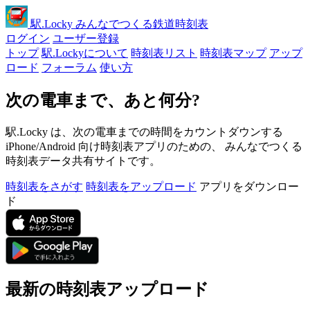
駅
.Locky
みんなでつくる鉄道時刻表
ログイン
ユーザー登録
トップ
駅.Lockyについて
時刻表リスト
時刻表マップ
アップ
ロード
フォーラム
使い方
次の電車まで、あと何分?
駅.Locky は、次の電車までの時間をカウントダウンする
iPhone/Android 向け時刻表アプリのための、 みんなでつくる
時刻表データ共有サイトです。
時刻表をさがす
時刻表をアップロード
アプリをダウンロー
ド
最新の時刻表アップロード