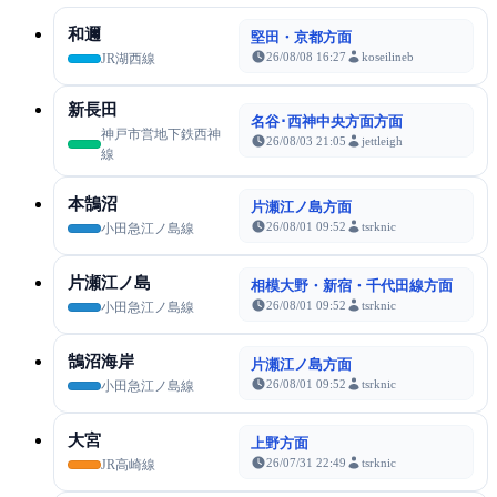
和邇
堅田・京都方面
26/08/08 16:27
koseilineb
JR湖西線
新長田
名谷･西神中央方面方面
神戸市営地下鉄西神
26/08/03 21:05
jettleigh
線
本鵠沼
片瀬江ノ島方面
26/08/01 09:52
tsrknic
小田急江ノ島線
片瀬江ノ島
相模大野・新宿・千代田線方面
26/08/01 09:52
tsrknic
小田急江ノ島線
鵠沼海岸
片瀬江ノ島方面
26/08/01 09:52
tsrknic
小田急江ノ島線
大宮
上野方面
26/07/31 22:49
tsrknic
JR高崎線