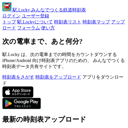
駅
.Locky
みんなでつくる鉄道時刻表
ログイン
ユーザー登録
トップ
駅.Lockyについて
時刻表リスト
時刻表マップ
アップ
ロード
フォーラム
使い方
次の電車まで、あと何分?
駅.Locky は、次の電車までの時間をカウントダウンする
iPhone/Android 向け時刻表アプリのための、 みんなでつくる
時刻表データ共有サイトです。
時刻表をさがす
時刻表をアップロード
アプリをダウンロー
ド
最新の時刻表アップロード