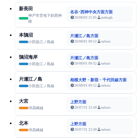
新長田
名谷･西神中央方面方面
神戸市営地下鉄西神
26/08/03 21:05
jettleigh
線
本鵠沼
片瀬江ノ島方面
26/08/01 09:52
tsrknic
小田急江ノ島線
鵠沼海岸
片瀬江ノ島方面
26/08/01 09:52
tsrknic
小田急江ノ島線
片瀬江ノ島
相模大野・新宿・千代田線方面
26/08/01 09:52
tsrknic
小田急江ノ島線
大宮
上野方面
26/07/31 22:49
tsrknic
JR高崎線
北本
上野方面
26/07/31 22:49
tsrknic
JR高崎線