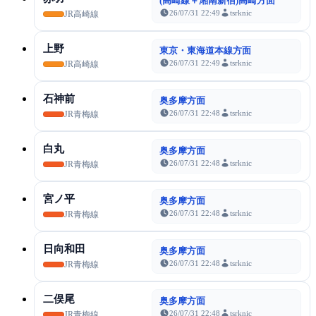
(高崎線＋湘南新宿)高崎方面
26/07/31 22:49
tsrknic
JR高崎線
上野
東京・東海道本線方面
26/07/31 22:49
tsrknic
JR高崎線
石神前
奥多摩方面
26/07/31 22:48
tsrknic
JR青梅線
白丸
奥多摩方面
26/07/31 22:48
tsrknic
JR青梅線
宮ノ平
奥多摩方面
26/07/31 22:48
tsrknic
JR青梅線
日向和田
奥多摩方面
26/07/31 22:48
tsrknic
JR青梅線
二俣尾
奥多摩方面
26/07/31 22:48
tsrknic
JR青梅線