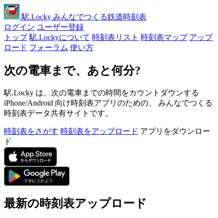
駅
.Locky
みんなでつくる鉄道時刻表
ログイン
ユーザー登録
トップ
駅.Lockyについて
時刻表リスト
時刻表マップ
アップ
ロード
フォーラム
使い方
次の電車まで、あと何分?
駅.Locky は、次の電車までの時間をカウントダウンする
iPhone/Android 向け時刻表アプリのための、 みんなでつくる
時刻表データ共有サイトです。
時刻表をさがす
時刻表をアップロード
アプリをダウンロー
ド
最新の時刻表アップロード