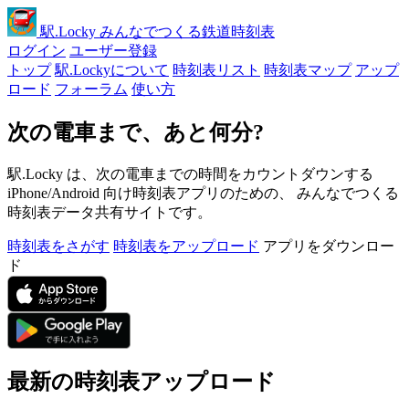
駅
.Locky
みんなでつくる鉄道時刻表
ログイン
ユーザー登録
トップ
駅.Lockyについて
時刻表リスト
時刻表マップ
アップ
ロード
フォーラム
使い方
次の電車まで、あと何分?
駅.Locky は、次の電車までの時間をカウントダウンする
iPhone/Android 向け時刻表アプリのための、 みんなでつくる
時刻表データ共有サイトです。
時刻表をさがす
時刻表をアップロード
アプリをダウンロー
ド
最新の時刻表アップロード