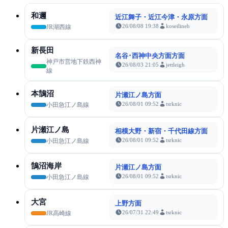
和邇
近江舞子・近江今津・永原方面
26/08/08 19:38
koseilineb
JR湖西線
新長田
名谷･西神中央方面方面
神戸市営地下鉄西神
26/08/03 21:05
jettleigh
線
本鵠沼
片瀬江ノ島方面
26/08/01 09:52
tsrknic
小田急江ノ島線
片瀬江ノ島
相模大野・新宿・千代田線方面
26/08/01 09:52
tsrknic
小田急江ノ島線
鵠沼海岸
片瀬江ノ島方面
26/08/01 09:52
tsrknic
小田急江ノ島線
大宮
上野方面
26/07/31 22:49
tsrknic
JR高崎線