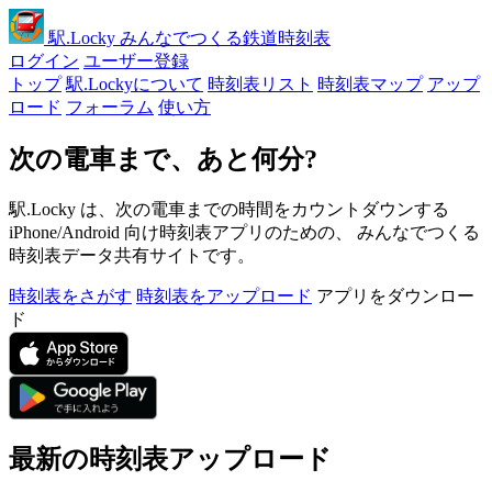
駅
.Locky
みんなでつくる鉄道時刻表
ログイン
ユーザー登録
トップ
駅.Lockyについて
時刻表リスト
時刻表マップ
アップ
ロード
フォーラム
使い方
次の電車まで、あと何分?
駅.Locky は、次の電車までの時間をカウントダウンする
iPhone/Android 向け時刻表アプリのための、 みんなでつくる
時刻表データ共有サイトです。
時刻表をさがす
時刻表をアップロード
アプリをダウンロー
ド
最新の時刻表アップロード