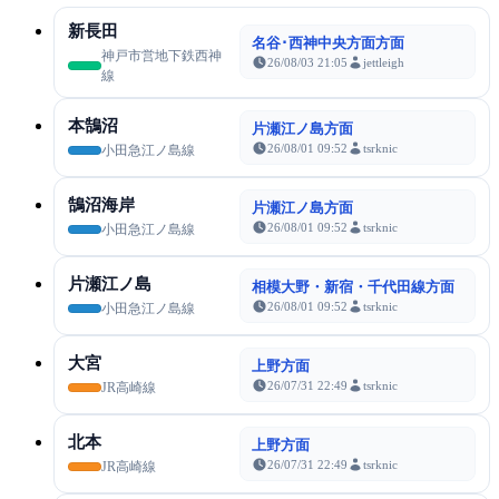
新長田
名谷･西神中央方面方面
神戸市営地下鉄西神
26/08/03 21:05
jettleigh
線
本鵠沼
片瀬江ノ島方面
26/08/01 09:52
tsrknic
小田急江ノ島線
鵠沼海岸
片瀬江ノ島方面
26/08/01 09:52
tsrknic
小田急江ノ島線
片瀬江ノ島
相模大野・新宿・千代田線方面
26/08/01 09:52
tsrknic
小田急江ノ島線
大宮
上野方面
26/07/31 22:49
tsrknic
JR高崎線
北本
上野方面
26/07/31 22:49
tsrknic
JR高崎線