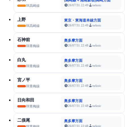
(高崎線＋湘南新宿)高崎方面
26/07/31 22:49
tsrknic
JR高崎線
上野
東京・東海道本線方面
26/07/31 22:49
tsrknic
JR高崎線
石神前
奥多摩方面
26/07/31 22:48
tsrknic
JR青梅線
白丸
奥多摩方面
26/07/31 22:48
tsrknic
JR青梅線
宮ノ平
奥多摩方面
26/07/31 22:48
tsrknic
JR青梅線
日向和田
奥多摩方面
26/07/31 22:48
tsrknic
JR青梅線
二俣尾
奥多摩方面
26/07/31 22:48
tsrknic
JR青梅線