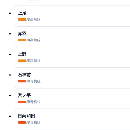
上尾
JR高崎線
赤羽
JR高崎線
上野
JR高崎線
石神前
JR青梅線
宮ノ平
JR青梅線
日向和田
JR青梅線