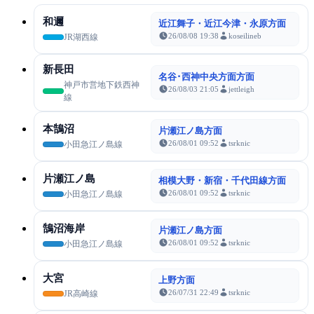
和邇
近江舞子・近江今津・永原方面
26/08/08 19:38
koseilineb
JR湖西線
新長田
名谷･西神中央方面方面
神戸市営地下鉄西神
26/08/03 21:05
jettleigh
線
本鵠沼
片瀬江ノ島方面
26/08/01 09:52
tsrknic
小田急江ノ島線
片瀬江ノ島
相模大野・新宿・千代田線方面
26/08/01 09:52
tsrknic
小田急江ノ島線
鵠沼海岸
片瀬江ノ島方面
26/08/01 09:52
tsrknic
小田急江ノ島線
大宮
上野方面
26/07/31 22:49
tsrknic
JR高崎線