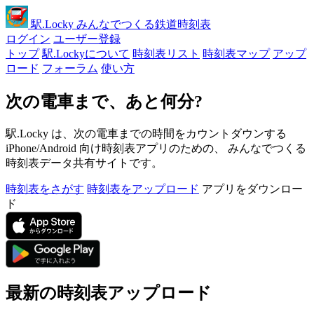
駅
.Locky
みんなでつくる鉄道時刻表
ログイン
ユーザー登録
トップ
駅.Lockyについて
時刻表リスト
時刻表マップ
アップ
ロード
フォーラム
使い方
次の電車まで、あと何分?
駅.Locky は、次の電車までの時間をカウントダウンする
iPhone/Android 向け時刻表アプリのための、 みんなでつくる
時刻表データ共有サイトです。
時刻表をさがす
時刻表をアップロード
アプリをダウンロー
ド
最新の時刻表アップロード