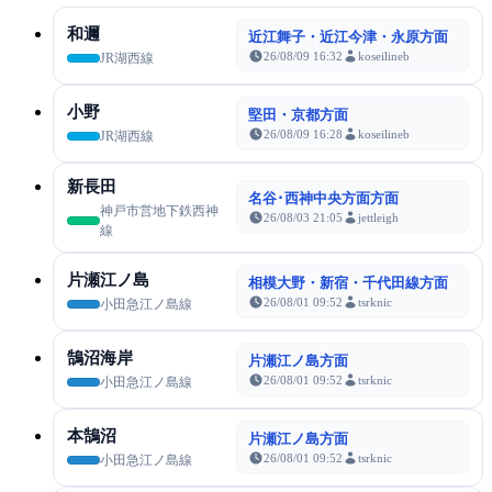
和邇
近江舞子・近江今津・永原方面
26/08/09 16:32
koseilineb
JR湖西線
小野
堅田・京都方面
26/08/09 16:28
koseilineb
JR湖西線
新長田
名谷･西神中央方面方面
神戸市営地下鉄西神
26/08/03 21:05
jettleigh
線
片瀬江ノ島
相模大野・新宿・千代田線方面
26/08/01 09:52
tsrknic
小田急江ノ島線
鵠沼海岸
片瀬江ノ島方面
26/08/01 09:52
tsrknic
小田急江ノ島線
本鵠沼
片瀬江ノ島方面
26/08/01 09:52
tsrknic
小田急江ノ島線