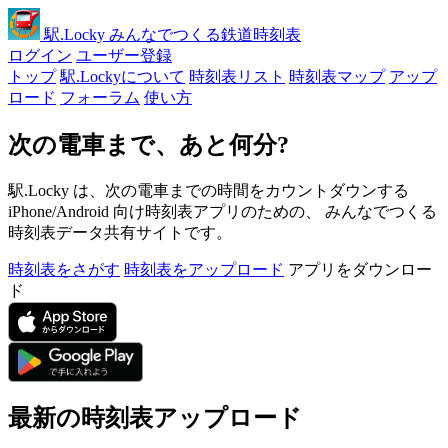
駅
.Locky
みんなでつくる鉄道時刻表
ログイン
ユーザー登録
トップ
駅.Lockyについて
時刻表リスト
時刻表マップ
アップ
ロード
フォーラム
使い方
次の電車まで、あと何分?
駅.Locky は、次の電車までの時間をカウントダウンする
iPhone/Android 向け時刻表アプリのための、 みんなでつくる
時刻表データ共有サイトです。
時刻表をさがす
時刻表をアップロード
アプリをダウンロー
ド
最新の時刻表アップロード