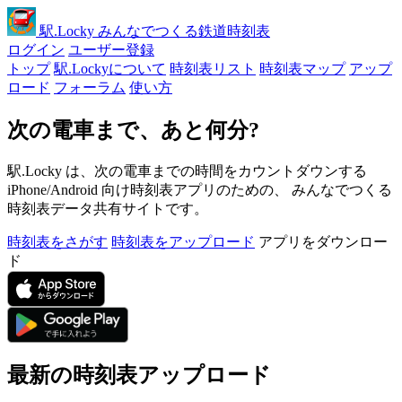
駅
.Locky
みんなでつくる鉄道時刻表
ログイン
ユーザー登録
トップ
駅.Lockyについて
時刻表リスト
時刻表マップ
アップ
ロード
フォーラム
使い方
次の電車まで、あと何分?
駅.Locky は、次の電車までの時間をカウントダウンする
iPhone/Android 向け時刻表アプリのための、 みんなでつくる
時刻表データ共有サイトです。
時刻表をさがす
時刻表をアップロード
アプリをダウンロー
ド
最新の時刻表アップロード