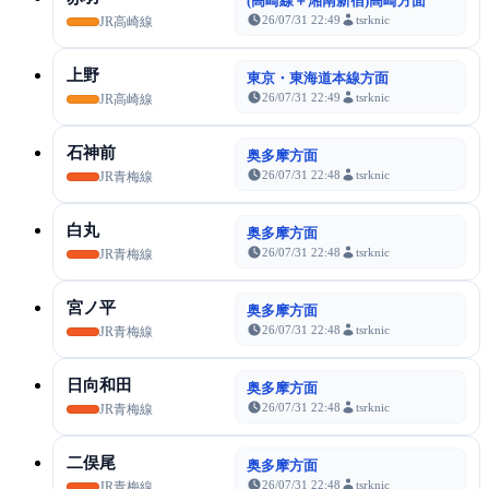
(高崎線＋湘南新宿)高崎方面
26/07/31 22:49
tsrknic
JR高崎線
上野
東京・東海道本線方面
26/07/31 22:49
tsrknic
JR高崎線
石神前
奥多摩方面
26/07/31 22:48
tsrknic
JR青梅線
白丸
奥多摩方面
26/07/31 22:48
tsrknic
JR青梅線
宮ノ平
奥多摩方面
26/07/31 22:48
tsrknic
JR青梅線
日向和田
奥多摩方面
26/07/31 22:48
tsrknic
JR青梅線
二俣尾
奥多摩方面
26/07/31 22:48
tsrknic
JR青梅線