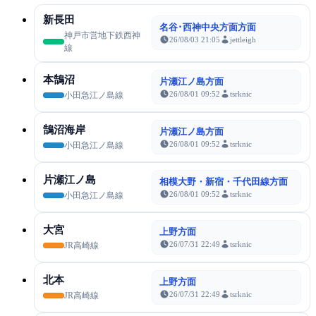
新長田
名谷･西神中央方面方面
神戸市営地下鉄西神
26/08/03 21:05
jettleigh
線
本鵠沼
片瀬江ノ島方面
26/08/01 09:52
tsrknic
小田急江ノ島線
鵠沼海岸
片瀬江ノ島方面
26/08/01 09:52
tsrknic
小田急江ノ島線
片瀬江ノ島
相模大野・新宿・千代田線方面
26/08/01 09:52
tsrknic
小田急江ノ島線
大宮
上野方面
26/07/31 22:49
tsrknic
JR高崎線
北本
上野方面
26/07/31 22:49
tsrknic
JR高崎線