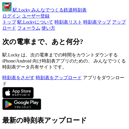
駅
.Locky
みんなでつくる鉄道時刻表
ログイン
ユーザー登録
トップ
駅.Lockyについて
時刻表リスト
時刻表マップ
アップ
ロード
フォーラム
使い方
次の電車まで、あと何分?
駅.Locky は、次の電車までの時間をカウントダウンする
iPhone/Android 向け時刻表アプリのための、 みんなでつくる
時刻表データ共有サイトです。
時刻表をさがす
時刻表をアップロード
アプリをダウンロー
ド
最新の時刻表アップロード