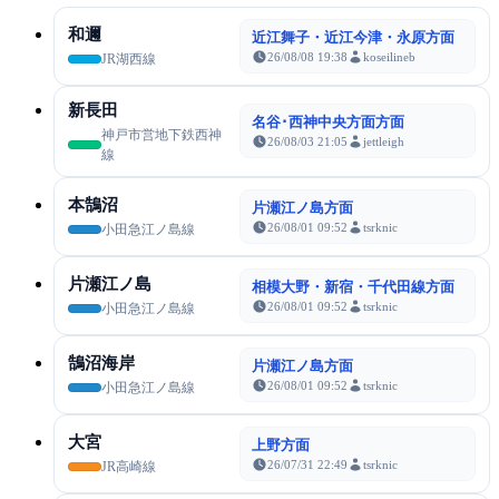
和邇
近江舞子・近江今津・永原方面
26/08/08 19:38
koseilineb
JR湖西線
新長田
名谷･西神中央方面方面
神戸市営地下鉄西神
26/08/03 21:05
jettleigh
線
本鵠沼
片瀬江ノ島方面
26/08/01 09:52
tsrknic
小田急江ノ島線
片瀬江ノ島
相模大野・新宿・千代田線方面
26/08/01 09:52
tsrknic
小田急江ノ島線
鵠沼海岸
片瀬江ノ島方面
26/08/01 09:52
tsrknic
小田急江ノ島線
大宮
上野方面
26/07/31 22:49
tsrknic
JR高崎線