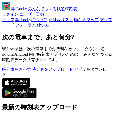
駅
.Locky
みんなでつくる鉄道時刻表
ログイン
ユーザー登録
トップ
駅.Lockyについて
時刻表リスト
時刻表マップ
アップ
ロード
フォーラム
使い方
次の電車まで、あと何分?
駅.Locky は、次の電車までの時間をカウントダウンする
iPhone/Android 向け時刻表アプリのための、 みんなでつくる
時刻表データ共有サイトです。
時刻表をさがす
時刻表をアップロード
アプリをダウンロー
ド
最新の時刻表アップロード