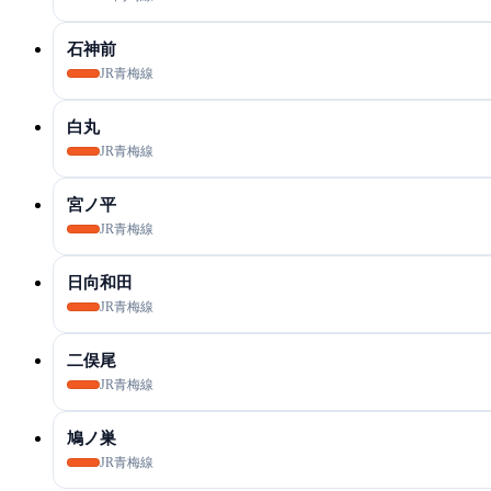
石神前
JR青梅線
白丸
JR青梅線
宮ノ平
JR青梅線
日向和田
JR青梅線
二俣尾
JR青梅線
鳩ノ巣
JR青梅線