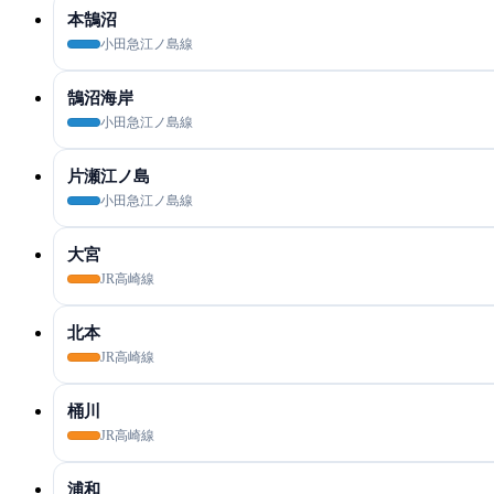
本鵠沼
小田急江ノ島線
鵠沼海岸
小田急江ノ島線
片瀬江ノ島
小田急江ノ島線
大宮
JR高崎線
北本
JR高崎線
桶川
JR高崎線
浦和