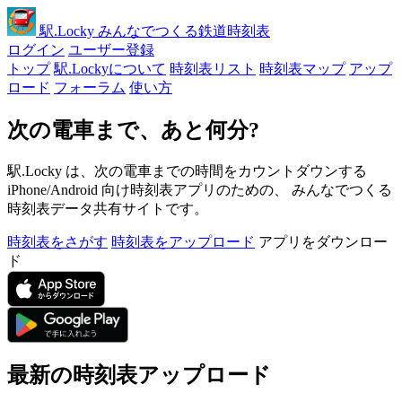
駅
.Locky
みんなでつくる鉄道時刻表
ログイン
ユーザー登録
トップ
駅.Lockyについて
時刻表リスト
時刻表マップ
アップ
ロード
フォーラム
使い方
次の電車まで、あと何分?
駅.Locky は、次の電車までの時間をカウントダウンする
iPhone/Android 向け時刻表アプリのための、 みんなでつくる
時刻表データ共有サイトです。
時刻表をさがす
時刻表をアップロード
アプリをダウンロー
ド
最新の時刻表アップロード