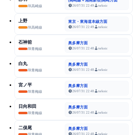
(高崎線＋湘南新宿)高崎方面
26/07/31 22:49
tsrknic
JR高崎線
上野
東京・東海道本線方面
26/07/31 22:49
tsrknic
JR高崎線
石神前
奥多摩方面
26/07/31 22:48
tsrknic
JR青梅線
白丸
奥多摩方面
26/07/31 22:48
tsrknic
JR青梅線
宮ノ平
奥多摩方面
26/07/31 22:48
tsrknic
JR青梅線
日向和田
奥多摩方面
26/07/31 22:48
tsrknic
JR青梅線
二俣尾
奥多摩方面
26/07/31 22:48
tsrknic
JR青梅線