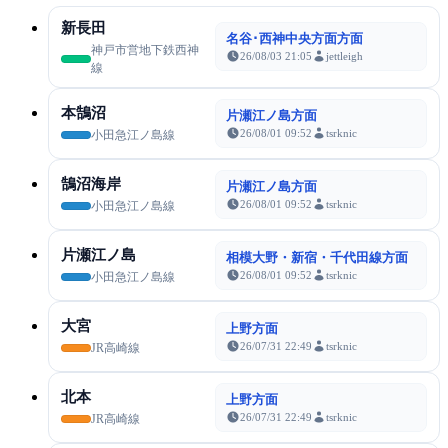
新長田
名谷･西神中央方面方面
神戸市営地下鉄西神
26/08/03 21:05
jettleigh
線
本鵠沼
片瀬江ノ島方面
26/08/01 09:52
tsrknic
小田急江ノ島線
鵠沼海岸
片瀬江ノ島方面
26/08/01 09:52
tsrknic
小田急江ノ島線
片瀬江ノ島
相模大野・新宿・千代田線方面
26/08/01 09:52
tsrknic
小田急江ノ島線
大宮
上野方面
26/07/31 22:49
tsrknic
JR高崎線
北本
上野方面
26/07/31 22:49
tsrknic
JR高崎線