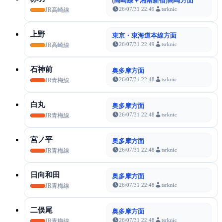
(高崎線＋湘南新宿)高崎方面
26/07/31 22:49
tsrknic
JR高崎線
上野
東京・東海道本線方面
26/07/31 22:49
tsrknic
JR高崎線
石神前
奥多摩方面
26/07/31 22:48
tsrknic
JR青梅線
白丸
奥多摩方面
26/07/31 22:48
tsrknic
JR青梅線
宮ノ平
奥多摩方面
26/07/31 22:48
tsrknic
JR青梅線
日向和田
奥多摩方面
26/07/31 22:48
tsrknic
JR青梅線
二俣尾
奥多摩方面
26/07/31 22:48
tsrknic
JR青梅線