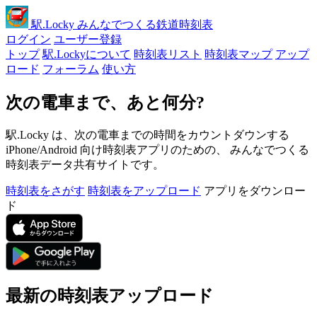
駅
.Locky
みんなでつくる鉄道時刻表
ログイン
ユーザー登録
トップ
駅.Lockyについて
時刻表リスト
時刻表マップ
アップ
ロード
フォーラム
使い方
次の電車まで、あと何分?
駅.Locky は、次の電車までの時間をカウントダウンする
iPhone/Android 向け時刻表アプリのための、 みんなでつくる
時刻表データ共有サイトです。
時刻表をさがす
時刻表をアップロード
アプリをダウンロー
ド
最新の時刻表アップロード