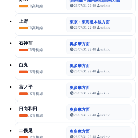
(高崎線＋湘南新宿)高崎方面
26/07/31 22:49
tsrknic
JR高崎線
上野
東京・東海道本線方面
26/07/31 22:49
tsrknic
JR高崎線
石神前
奥多摩方面
26/07/31 22:48
tsrknic
JR青梅線
白丸
奥多摩方面
26/07/31 22:48
tsrknic
JR青梅線
宮ノ平
奥多摩方面
26/07/31 22:48
tsrknic
JR青梅線
日向和田
奥多摩方面
26/07/31 22:48
tsrknic
JR青梅線
二俣尾
奥多摩方面
26/07/31 22:48
tsrknic
JR青梅線