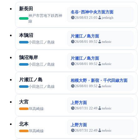
新長田
名谷･西神中央方面方面
神戸市営地下鉄西神
26/08/03 21:05
jettleigh
線
本鵠沼
片瀬江ノ島方面
26/08/01 09:52
tsrknic
小田急江ノ島線
鵠沼海岸
片瀬江ノ島方面
26/08/01 09:52
tsrknic
小田急江ノ島線
片瀬江ノ島
相模大野・新宿・千代田線方面
26/08/01 09:52
tsrknic
小田急江ノ島線
大宮
上野方面
26/07/31 22:49
tsrknic
JR高崎線
北本
上野方面
26/07/31 22:49
tsrknic
JR高崎線