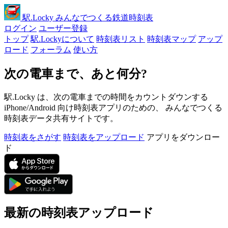
駅
.Locky
みんなでつくる鉄道時刻表
ログイン
ユーザー登録
トップ
駅.Lockyについて
時刻表リスト
時刻表マップ
アップ
ロード
フォーラム
使い方
次の電車まで、あと何分?
駅.Locky は、次の電車までの時間をカウントダウンする
iPhone/Android 向け時刻表アプリのための、 みんなでつくる
時刻表データ共有サイトです。
時刻表をさがす
時刻表をアップロード
アプリをダウンロー
ド
最新の時刻表アップロード