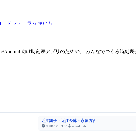
ロード
フォーラム
使い方
one/Android 向け時刻表アプリのための、 みんなでつくる時
近江舞子・近江今津・永原方面
26/08/08 19:38
koseilineb