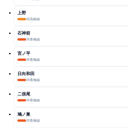
上野
JR高崎線
石神前
JR青梅線
宮ノ平
JR青梅線
日向和田
JR青梅線
二俣尾
JR青梅線
鳩ノ巣
JR青梅線