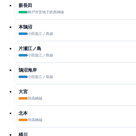
新長田
神戸市営地下鉄西神線
本鵠沼
小田急江ノ島線
片瀬江ノ島
小田急江ノ島線
鵠沼海岸
小田急江ノ島線
大宮
JR高崎線
北本
JR高崎線
桶川