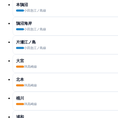
本鵠沼
小田急江ノ島線
鵠沼海岸
小田急江ノ島線
片瀬江ノ島
小田急江ノ島線
大宮
JR高崎線
北本
JR高崎線
桶川
JR高崎線
浦和