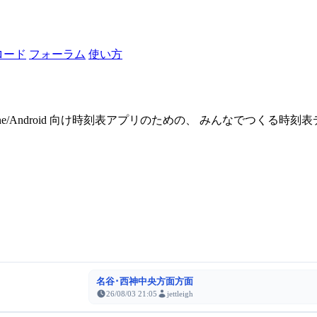
ロード
フォーラム
使い方
one/Android 向け時刻表アプリのための、 みんなでつくる時
名谷･西神中央方面方面
26/08/03 21:05
jettleigh