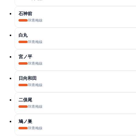
石神前
JR青梅線
白丸
JR青梅線
宮ノ平
JR青梅線
日向和田
JR青梅線
二俣尾
JR青梅線
鳩ノ巣
JR青梅線