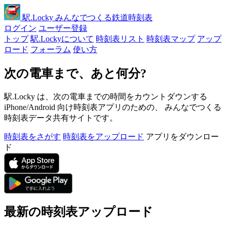
駅
.Locky
みんなでつくる鉄道時刻表
ログイン
ユーザー登録
トップ
駅.Lockyについて
時刻表リスト
時刻表マップ
アップ
ロード
フォーラム
使い方
次の電車まで、あと何分?
駅.Locky は、次の電車までの時間をカウントダウンする
iPhone/Android 向け時刻表アプリのための、 みんなでつくる
時刻表データ共有サイトです。
時刻表をさがす
時刻表をアップロード
アプリをダウンロー
ド
最新の時刻表アップロード