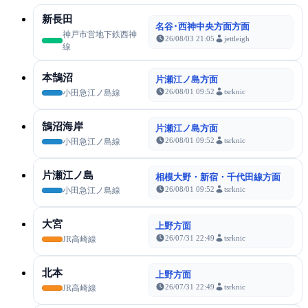
新長田
名谷･西神中央方面方面
神戸市営地下鉄西神
26/08/03 21:05
jettleigh
線
本鵠沼
片瀬江ノ島方面
26/08/01 09:52
tsrknic
小田急江ノ島線
鵠沼海岸
片瀬江ノ島方面
26/08/01 09:52
tsrknic
小田急江ノ島線
片瀬江ノ島
相模大野・新宿・千代田線方面
26/08/01 09:52
tsrknic
小田急江ノ島線
大宮
上野方面
26/07/31 22:49
tsrknic
JR高崎線
北本
上野方面
26/07/31 22:49
tsrknic
JR高崎線