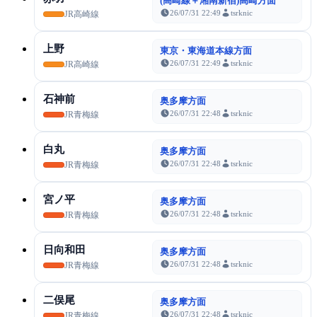
(高崎線＋湘南新宿)高崎方面
26/07/31 22:49
tsrknic
JR高崎線
上野
東京・東海道本線方面
26/07/31 22:49
tsrknic
JR高崎線
石神前
奥多摩方面
26/07/31 22:48
tsrknic
JR青梅線
白丸
奥多摩方面
26/07/31 22:48
tsrknic
JR青梅線
宮ノ平
奥多摩方面
26/07/31 22:48
tsrknic
JR青梅線
日向和田
奥多摩方面
26/07/31 22:48
tsrknic
JR青梅線
二俣尾
奥多摩方面
26/07/31 22:48
tsrknic
JR青梅線