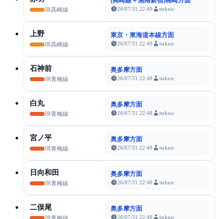
(高崎線＋湘南新宿)高崎方面
26/07/31 22:49
tsrknic
JR高崎線
上野
東京・東海道本線方面
26/07/31 22:49
tsrknic
JR高崎線
石神前
奥多摩方面
26/07/31 22:48
tsrknic
JR青梅線
白丸
奥多摩方面
26/07/31 22:48
tsrknic
JR青梅線
宮ノ平
奥多摩方面
26/07/31 22:48
tsrknic
JR青梅線
日向和田
奥多摩方面
26/07/31 22:48
tsrknic
JR青梅線
二俣尾
奥多摩方面
26/07/31 22:48
tsrknic
JR青梅線