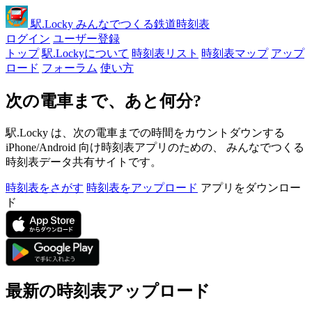
駅
.Locky
みんなでつくる鉄道時刻表
ログイン
ユーザー登録
トップ
駅.Lockyについて
時刻表リスト
時刻表マップ
アップ
ロード
フォーラム
使い方
次の電車まで、あと何分?
駅.Locky は、次の電車までの時間をカウントダウンする
iPhone/Android 向け時刻表アプリのための、 みんなでつくる
時刻表データ共有サイトです。
時刻表をさがす
時刻表をアップロード
アプリをダウンロー
ド
最新の時刻表アップロード