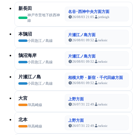
新長田
名谷･西神中央方面方面
神戸市営地下鉄西神
26/08/03 21:05
jettleigh
線
本鵠沼
片瀬江ノ島方面
26/08/01 09:52
tsrknic
小田急江ノ島線
鵠沼海岸
片瀬江ノ島方面
26/08/01 09:52
tsrknic
小田急江ノ島線
片瀬江ノ島
相模大野・新宿・千代田線方面
26/08/01 09:52
tsrknic
小田急江ノ島線
大宮
上野方面
26/07/31 22:49
tsrknic
JR高崎線
北本
上野方面
26/07/31 22:49
tsrknic
JR高崎線