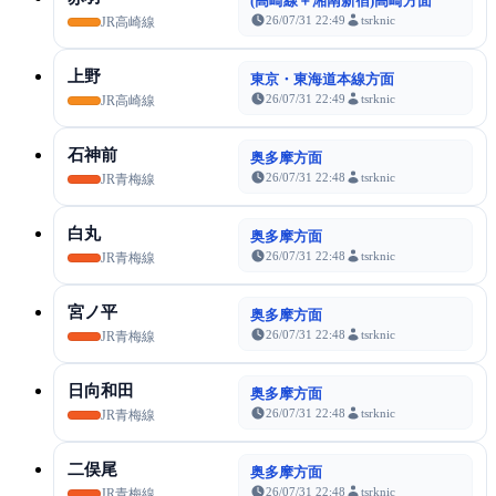
(高崎線＋湘南新宿)高崎方面
26/07/31 22:49
tsrknic
JR高崎線
上野
東京・東海道本線方面
26/07/31 22:49
tsrknic
JR高崎線
石神前
奥多摩方面
26/07/31 22:48
tsrknic
JR青梅線
白丸
奥多摩方面
26/07/31 22:48
tsrknic
JR青梅線
宮ノ平
奥多摩方面
26/07/31 22:48
tsrknic
JR青梅線
日向和田
奥多摩方面
26/07/31 22:48
tsrknic
JR青梅線
二俣尾
奥多摩方面
26/07/31 22:48
tsrknic
JR青梅線