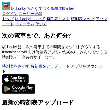
駅
.Locky
みんなでつくる鉄道時刻表
ログイン
ユーザー登録
トップ
駅.Lockyについて
時刻表リスト
時刻表マップ
アップ
ロード
フォーラム
使い方
次の電車まで、あと何分?
駅.Locky は、次の電車までの時間をカウントダウンする
iPhone/Android 向け時刻表アプリのための、 みんなでつくる
時刻表データ共有サイトです。
時刻表をさがす
時刻表をアップロード
アプリをダウンロー
ド
最新の時刻表アップロード