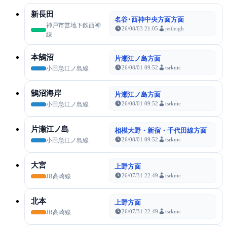
新長田
名谷･西神中央方面方面
神戸市営地下鉄西神
26/08/03 21:05
jettleigh
線
本鵠沼
片瀬江ノ島方面
26/08/01 09:52
tsrknic
小田急江ノ島線
鵠沼海岸
片瀬江ノ島方面
26/08/01 09:52
tsrknic
小田急江ノ島線
片瀬江ノ島
相模大野・新宿・千代田線方面
26/08/01 09:52
tsrknic
小田急江ノ島線
大宮
上野方面
26/07/31 22:49
tsrknic
JR高崎線
北本
上野方面
26/07/31 22:49
tsrknic
JR高崎線