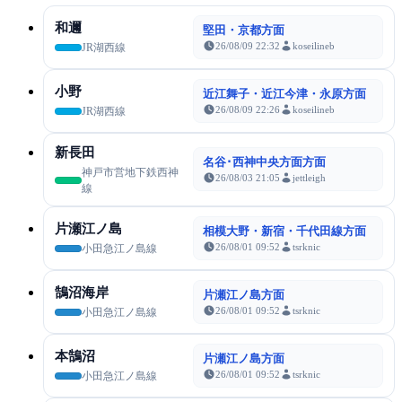
和邇
堅田・京都方面
26/08/09 22:32
koseilineb
JR湖西線
小野
近江舞子・近江今津・永原方面
26/08/09 22:26
koseilineb
JR湖西線
新長田
名谷･西神中央方面方面
神戸市営地下鉄西神
26/08/03 21:05
jettleigh
線
片瀬江ノ島
相模大野・新宿・千代田線方面
26/08/01 09:52
tsrknic
小田急江ノ島線
鵠沼海岸
片瀬江ノ島方面
26/08/01 09:52
tsrknic
小田急江ノ島線
本鵠沼
片瀬江ノ島方面
26/08/01 09:52
tsrknic
小田急江ノ島線