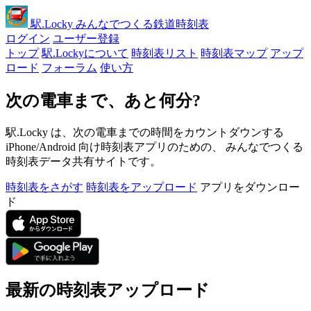
駅
.Locky
みんなでつくる鉄道時刻表
ログイン
ユーザー登録
トップ
駅.Lockyについて
時刻表リスト
時刻表マップ
アップ
ロード
フォーラム
使い方
次の電車まで、あと何分?
駅.Locky は、次の電車までの時間をカウントダウンする
iPhone/Android 向け時刻表アプリのための、 みんなでつくる
時刻表データ共有サイトです。
時刻表をさがす
時刻表をアップロード
アプリをダウンロー
ド
最新の時刻表アップロード