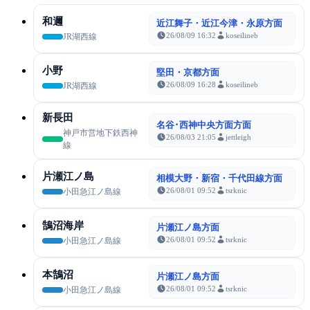
和邇
近江舞子・近江今津・永原方面
26/08/09 16:32
koseilineb
JR湖西線
小野
堅田・京都方面
26/08/09 16:28
koseilineb
JR湖西線
新長田
名谷･西神中央方面方面
神戸市営地下鉄西神
26/08/03 21:05
jettleigh
線
片瀬江ノ島
相模大野・新宿・千代田線方面
26/08/01 09:52
tsrknic
小田急江ノ島線
鵠沼海岸
片瀬江ノ島方面
26/08/01 09:52
tsrknic
小田急江ノ島線
本鵠沼
片瀬江ノ島方面
26/08/01 09:52
tsrknic
小田急江ノ島線