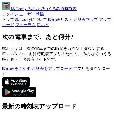
駅
.Locky
みんなでつくる鉄道時刻表
ログイン
ユーザー登録
トップ
駅.Lockyについて
時刻表リスト
時刻表マップ
アップ
ロード
フォーラム
使い方
次の電車まで、あと何分?
駅.Locky は、次の電車までの時間をカウントダウンする
iPhone/Android 向け時刻表アプリのための、 みんなでつくる
時刻表データ共有サイトです。
時刻表をさがす
時刻表をアップロード
アプリをダウンロー
ド
最新の時刻表アップロード